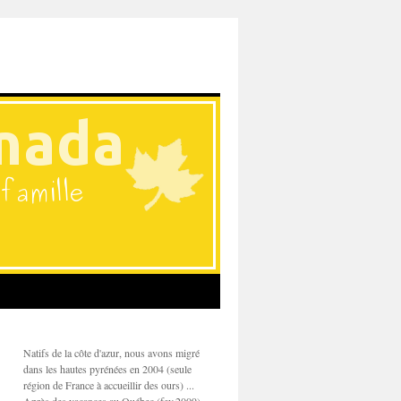
Natifs de la côte d'azur, nous avons migré
dans les hautes pyrénées en 2004 (seule
région de France à accueillir des ours) ...