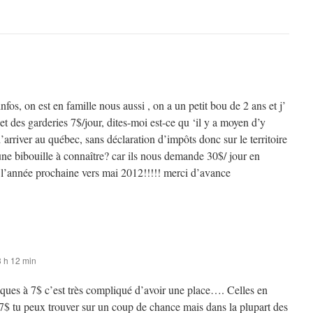
infos, on est en famille nous aussi , on a un petit bou de 2 ans et j’
et des garderies 7$/jour, dites-moi est-ce qu ‘il y a moyen d’y
arriver au québec, sans déclaration d’impôts donc sur le territoire
l une bibouille à connaître? car ils nous demande 30$/ jour en
 l’année prochaine vers mai 2012!!!!! merci d’avance
3 h 12 min
iques à 7$ c’est très compliqué d’avoir une place…. Celles en
 7$ tu peux trouver sur un coup de chance mais dans la plupart des