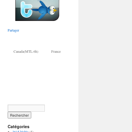
Partager
Canada(MTL-6h) France
Catégories
3615 blabla
(5)