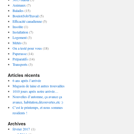
Animaux
(7)
Balades
(15)
Boulot/Job/Travail
(5)
Efficacité canadienne
(5)
Insolite
(1)
Installation
(7)
Logement
(3)
Météo
(3)
On a testé pour vous
(18)
Paperasse
(14)
Préparatifs
(14)
Transports
(3)
Articles récents
6 ans après l’arrivée
Magasin de laine et autres trouvailles
1010 jours après notre arrivée…
Nouvelles d’automne, ça avance ça
avance, habitation,découvertes,etc :)
C’est le printemps, et nous sommes
residents !
Archives
février 2017
(1)