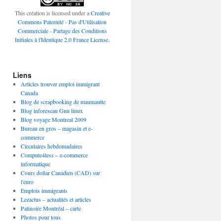
This création is licensed under a
Creative
Commons Paternité - Pas d'Utilisation
Commerciale - Partage des Conditions
Initiales à l'Identique 2.0 France License
.
Liens
Articles trouver emploi immigrant
Canada
Blog de scrapbooking de maumautte
Blog inforeseau Gnu linux
Blog voyage Montreal 2009
Bureau en gros – magasin et e-
commerce
Circulaires hebdomadaires
Compute4less – e-commerce
informatique
Cours dollar Canadien (CAD) sur
l'euro
Emplois immigrants
Lezactus – actualités et articles
Patinoire Montréal – carte
Photos pour tous