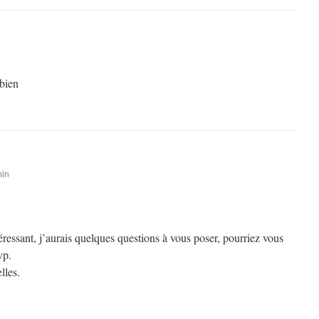
 bien
min
éressant, j’aurais quelques questions à vous poser, pourriez vous
vp.
lles.