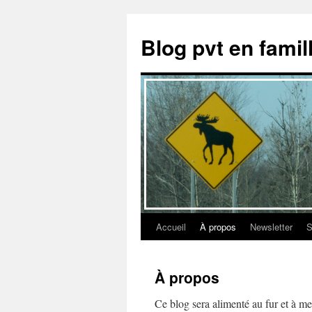
Aller
au
Blog pvt en fami
contenu
Accueil
À propos
Newsletter
S
À propos
Ce blog sera alimenté au fur et à m