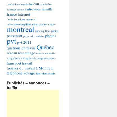
eau
confextion sirop érable
eau érable
entrevues
famille
echange permis
france
internet
jardin botanique montréal
jolies photos papillons
menu cabane à sucre
montreal
ours
papillons photos
passeport
photos
permis de conduire
pvt
pvt 2011
Québec
quetions entrevue
réseau
réseautage
réserve naturelle
sirop d'érable
sirop érable
temps des sucres
transport
travail
trouver du travail à Montréal
téléphone
voyage
équivalent
érable
Publicités – annonces –
traffic