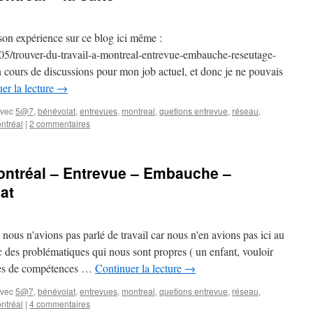
son expérience sur ce blog ici même :
5/trouver-du-travail-a-montreal-entrevue-embauche-reseutage-
n cours de discussions pour mon job actuel, et donc je ne pouvais
er la lecture
→
vec
5@7
,
bénévolat
,
entrevues
,
montreal
,
quetions entrevue
,
réseau
,
ontréal
|
2 commentaires
Montréal – Entrevue – Embauche –
at
us n'avions pas parlé de travail car nous n'en avions pas ici au
s problématiques qui nous sont propres ( un enfant, vouloir
nes de compétences …
Continuer la lecture
→
vec
5@7
,
bénévolat
,
entrevues
,
montreal
,
quetions entrevue
,
réseau
,
ontréal
|
4 commentaires