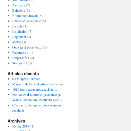
Animaux
(7)
Balades
(15)
Boulot/Job/Travail
(5)
Efficacité canadienne
(5)
Insolite
(1)
Installation
(7)
Logement
(3)
Météo
(3)
On a testé pour vous
(18)
Paperasse
(14)
Préparatifs
(14)
Transports
(3)
Articles récents
6 ans après l’arrivée
Magasin de laine et autres trouvailles
1010 jours après notre arrivée…
Nouvelles d’automne, ça avance ça
avance, habitation,découvertes,etc :)
C’est le printemps, et nous sommes
residents !
Archives
février 2017
(1)