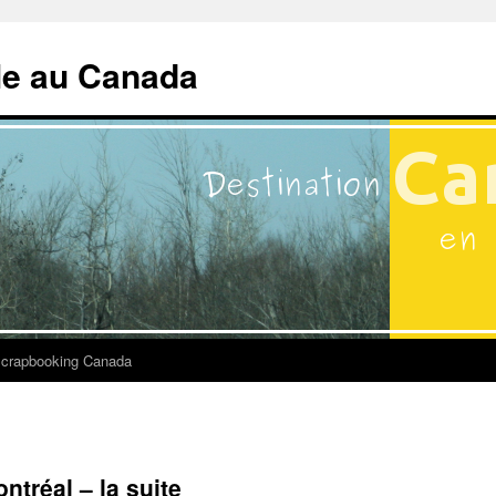
lle au Canada
crapbooking Canada
ntréal – la suite