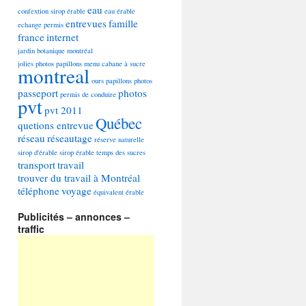
eau
confextion sirop érable
eau érable
entrevues
famille
echange permis
france
internet
jardin botanique montréal
jolies photos papillons
menu cabane à sucre
montreal
ours
papillons photos
passeport
photos
permis de conduire
pvt
pvt 2011
Québec
quetions entrevue
réseau
réseautage
réserve naturelle
sirop d'érable
sirop érable
temps des sucres
transport
travail
trouver du travail à Montréal
téléphone
voyage
équivalent
érable
Publicités – annonces –
traffic