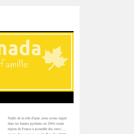
Natifs de la côte d'azur, nous avons migré
dans les hautes pyrénées en 2004 (seule
région de France à accueillir des ours) ...