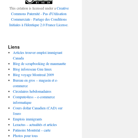
This création is licensed under a
Creative
Commons Paternité - Pas d'Utilisation
Commerciale - Partage des Conditions
Initiales à l'Identique 2.0 France License
.
Liens
Articles trouver emploi immigrant
Canada
Blog de scrapbooking de maumautte
Blog inforeseau Gnu linux
Blog voyage Montreal 2009
Bureau en gros – magasin et e-
commerce
Circulaires hebdomadaires
Compute4less – e-commerce
informatique
Cours dollar Canadien (CAD) sur
l'euro
Emplois immigrants
Lezactus – actualités et articles
Patinoire Montréal – carte
Photos pour tous