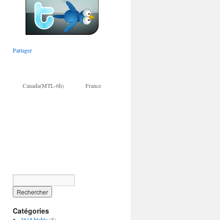
Partager
Canada(MTL-6h) France
Catégories
3615 blabla
(5)