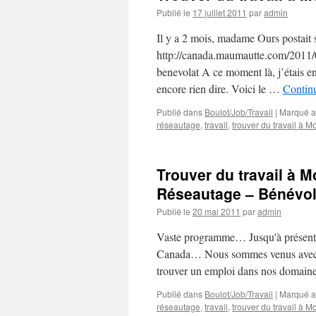
Publié le
17 juillet 2011
par
admin
Il y a 2 mois, madame Ours postait 
http://canada.maumautte.com/2011/0
benevolat A ce moment là, j’étais e
encore rien dire. Voici le …
Continu
Publié dans
Boulot/Job/Travail
|
Marqué a
réseautage
,
travail
,
trouver du travail à M
Trouver du travail à 
Réseautage – Bénévol
Publié le
20 mai 2011
par
admin
Vaste programme… Jusqu'à présent no
Canada… Nous sommes venus avec de
trouver un emploi dans nos domai
Publié dans
Boulot/Job/Travail
|
Marqué a
réseautage
,
travail
,
trouver du travail à M