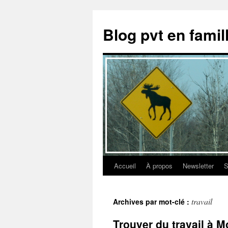
Aller
au
Blog pvt en fami
contenu
Accueil
À propos
Newsletter
S
travail
Archives par mot-clé :
Trouver du travail à Mo