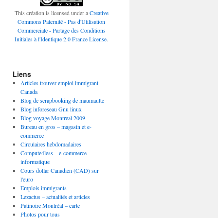
This création is licensed under a
Creative
Commons Paternité - Pas d'Utilisation
Commerciale - Partage des Conditions
Initiales à l'Identique 2.0 France License
.
Liens
Articles trouver emploi immigrant
Canada
Blog de scrapbooking de maumautte
Blog inforeseau Gnu linux
Blog voyage Montreal 2009
Bureau en gros – magasin et e-
commerce
Circulaires hebdomadaires
Compute4less – e-commerce
informatique
Cours dollar Canadien (CAD) sur
l'euro
Emplois immigrants
Lezactus – actualités et articles
Patinoire Montréal – carte
Photos pour tous