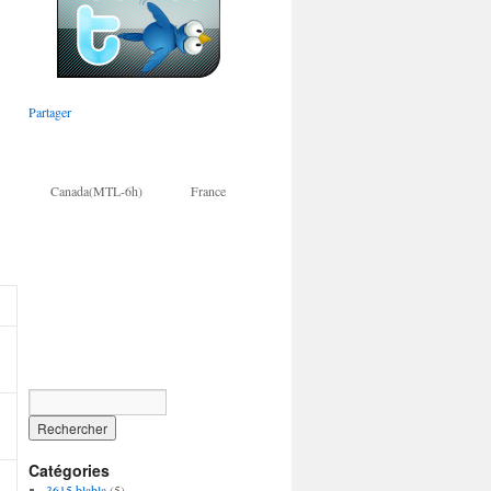
Partager
Canada(MTL-6h) France
Catégories
3615 blabla
(5)