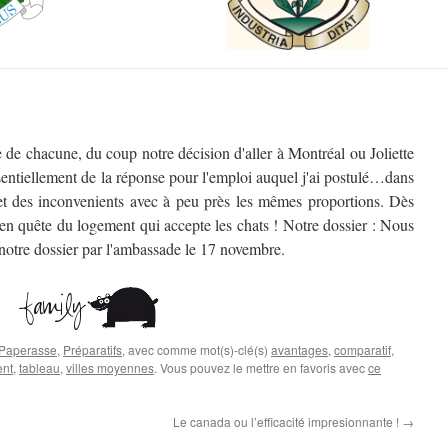
 de chacune, du coup notre décision d'aller à Montréal ou Joliette
entiellement de la réponse pour l'emploi auquel j'ai postulé…dans
 et des inconvenients avec à peu près les mêmes proportions. Dès
 en quête du logement qui accepte les chats ! Notre dossier : Nous
 notre dossier par l'ambassade le 17 novembre.
Paperasse
,
Préparatifs
, avec comme mot(s)-clé(s)
avantages
,
comparatif
,
ent
,
tableau
,
villes moyennes
. Vous pouvez le mettre en favoris avec
ce
Le canada ou l’efficacité impresionnante !
→