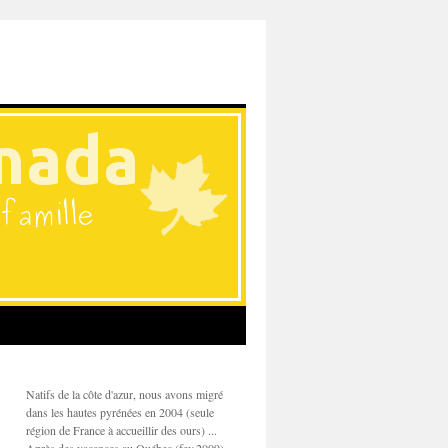
Natifs de la côte d'azur, nous avons migré
dans les hautes pyrénées en 2004 (seule
région de France à accueillir des ours) ...