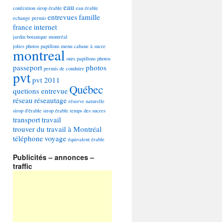
eau
confextion sirop érable
eau érable
entrevues
famille
echange permis
france
internet
jardin botanique montréal
jolies photos papillons
menu cabane à sucre
montreal
ours
papillons photos
passeport
photos
permis de conduire
pvt
pvt 2011
Québec
quetions entrevue
réseau
réseautage
réserve naturelle
sirop d'érable
sirop érable
temps des sucres
transport
travail
trouver du travail à Montréal
téléphone
voyage
équivalent
érable
Publicités – annonces –
traffic