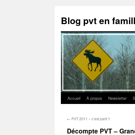
Aller
au
Blog pvt en fami
contenu
Accueil
À propos
Newsletter
S
←
PVT 2011 – c’est parti !!
Décompte PVT – Grand