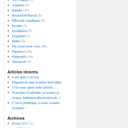
Animaux
(7)
Balades
(15)
Boulot/Job/Travail
(5)
Efficacité canadienne
(5)
Insolite
(1)
Installation
(7)
Logement
(3)
Météo
(3)
On a testé pour vous
(18)
Paperasse
(14)
Préparatifs
(14)
Transports
(3)
Articles récents
6 ans après l’arrivée
Magasin de laine et autres trouvailles
1010 jours après notre arrivée…
Nouvelles d’automne, ça avance ça
avance, habitation,découvertes,etc :)
C’est le printemps, et nous sommes
residents !
Archives
février 2017
(1)