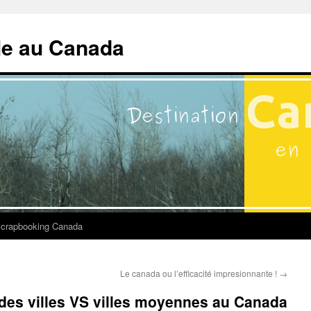
lle au Canada
crapbooking Canada
Le canada ou l’efficacité impresionnante !
→
es villes VS villes moyennes au Canada