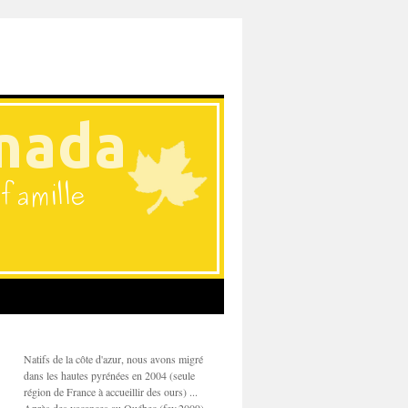
Natifs de la côte d'azur, nous avons migré
dans les hautes pyrénées en 2004 (seule
région de France à accueillir des ours) ...