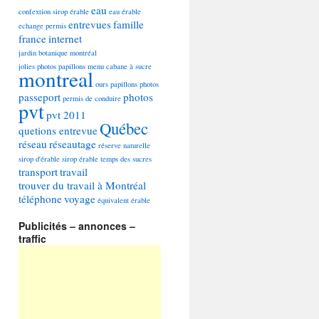
eau
confextion sirop érable
eau érable
entrevues
famille
echange permis
france
internet
jardin botanique montréal
jolies photos papillons
menu cabane à sucre
montreal
ours
papillons photos
passeport
photos
permis de conduire
pvt
pvt 2011
Québec
quetions entrevue
réseau
réseautage
réserve naturelle
sirop d'érable
sirop érable
temps des sucres
transport
travail
trouver du travail à Montréal
téléphone
voyage
équivalent
érable
Publicités – annonces –
traffic