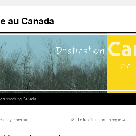
lle au Canada
crapbooking Canada
les moyennes au
1/2 – Lettre d’introduction reçue
→