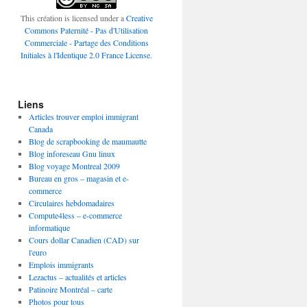
This création is licensed under a
Creative
Commons Paternité - Pas d'Utilisation
Commerciale - Partage des Conditions
Initiales à l'Identique 2.0 France License
.
Liens
Articles trouver emploi immigrant
Canada
Blog de scrapbooking de maumautte
Blog inforeseau Gnu linux
Blog voyage Montreal 2009
Bureau en gros – magasin et e-
commerce
Circulaires hebdomadaires
Compute4less – e-commerce
informatique
Cours dollar Canadien (CAD) sur
l'euro
Emplois immigrants
Lezactus – actualités et articles
Patinoire Montréal – carte
Photos pour tous