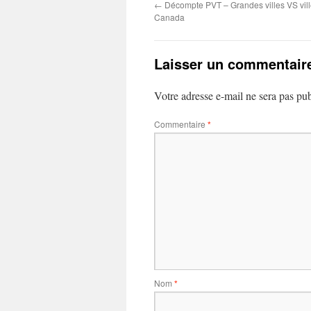
←
Décompte PVT – Grandes villes VS vil
Canada
Laisser un commentair
Votre adresse e-mail ne sera pas pub
Commentaire
*
Nom
*