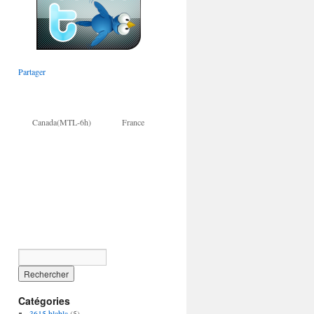
Partager
Canada(MTL-6h) France
Catégories
3615 blabla
(5)