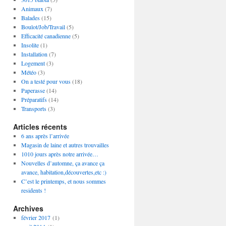
Animaux
(7)
Balades
(15)
Boulot/Job/Travail
(5)
Efficacité canadienne
(5)
Insolite
(1)
Installation
(7)
Logement
(3)
Météo
(3)
On a testé pour vous
(18)
Paperasse
(14)
Préparatifs
(14)
Transports
(3)
Articles récents
6 ans après l’arrivée
Magasin de laine et autres trouvailles
1010 jours après notre arrivée…
Nouvelles d’automne, ça avance ça
avance, habitation,découvertes,etc :)
C’est le printemps, et nous sommes
residents !
Archives
février 2017
(1)