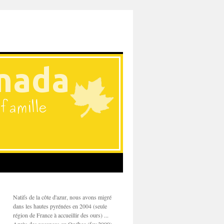
Natifs de la côte d'azur, nous avons migré
dans les hautes pyrénées en 2004 (seule
région de France à accueillir des ours) ...