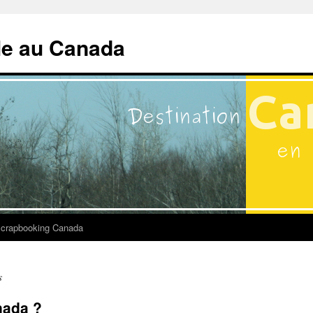
lle au Canada
crapbooking Canada
s
nada ?