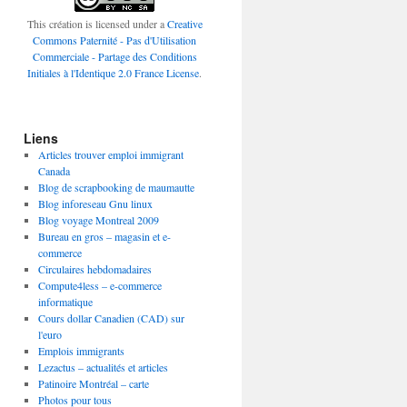
This création is licensed under a
Creative
Commons Paternité - Pas d'Utilisation
Commerciale - Partage des Conditions
Initiales à l'Identique 2.0 France License
.
Liens
Articles trouver emploi immigrant
Canada
Blog de scrapbooking de maumautte
Blog inforeseau Gnu linux
Blog voyage Montreal 2009
Bureau en gros – magasin et e-
commerce
Circulaires hebdomadaires
Compute4less – e-commerce
informatique
Cours dollar Canadien (CAD) sur
l'euro
Emplois immigrants
Lezactus – actualités et articles
Patinoire Montréal – carte
Photos pour tous