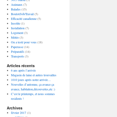
Animaux
(7)
Balades
(15)
Boulot/Job/Travail
(5)
Efficacité canadienne
(5)
Insolite
(1)
Installation
(7)
Logement
(3)
Météo
(3)
On a testé pour vous
(18)
Paperasse
(14)
Préparatifs
(14)
Transports
(3)
Articles récents
6 ans après l’arrivée
Magasin de laine et autres trouvailles
1010 jours après notre arrivée…
Nouvelles d’automne, ça avance ça
avance, habitation,découvertes,etc :)
C’est le printemps, et nous sommes
residents !
Archives
février 2017
(1)