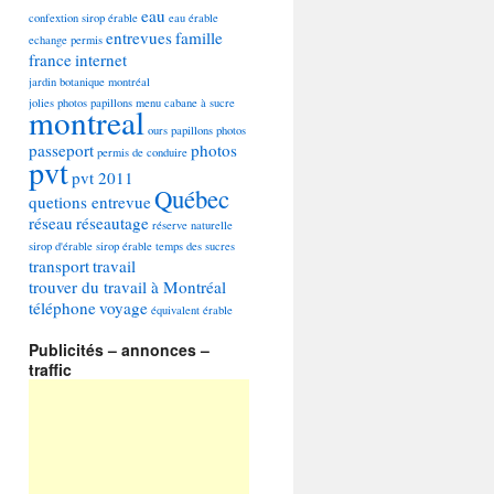
eau
confextion sirop érable
eau érable
entrevues
famille
echange permis
france
internet
jardin botanique montréal
jolies photos papillons
menu cabane à sucre
montreal
ours
papillons photos
passeport
photos
permis de conduire
pvt
pvt 2011
Québec
quetions entrevue
réseau
réseautage
réserve naturelle
sirop d'érable
sirop érable
temps des sucres
transport
travail
trouver du travail à Montréal
téléphone
voyage
équivalent
érable
Publicités – annonces –
traffic