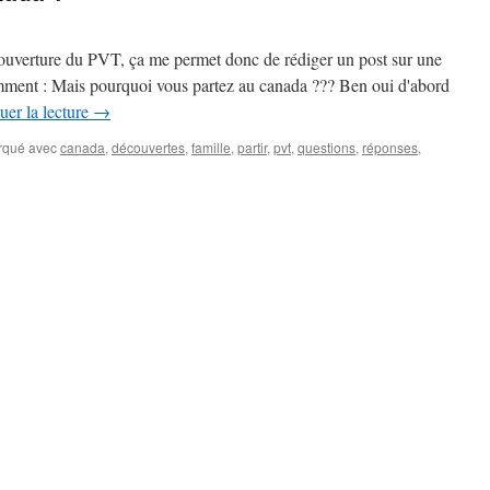
'ouverture du PVT, ça me permet donc de rédiger un post sur une
mment : Mais pourquoi vous partez au canada ??? Ben oui d'abord
uer la lecture
→
rqué avec
canada
,
découvertes
,
famille
,
partir
,
pvt
,
questions
,
réponses
,