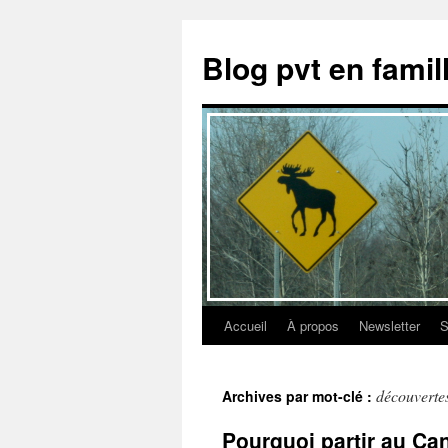
Aller
au
Blog pvt en fami
contenu
Accueil
À propos
Newsletter
S
découverte
Archives par mot-clé :
Pourquoi partir au Ca