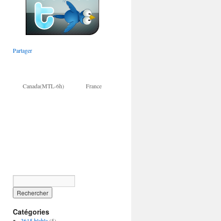
Partager
Canada(MTL-6h) France
Catégories
3615 blabla
(5)